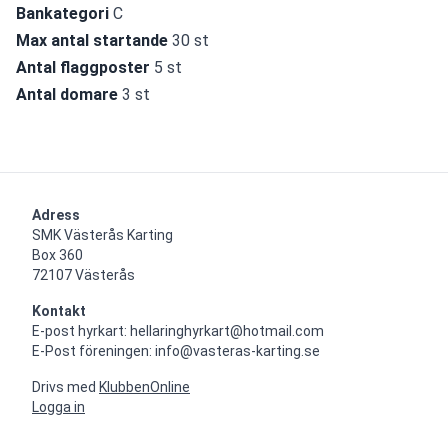
Bankategori
 C
Max antal startande
 30 st
Antal flaggposter
 5 st
Antal domare
 3 st
Adress
SMK Västerås Karting

Box 360

72107 Västerås
Kontakt
E-post hyrkart: hellaringhyrkart@hotmail.com

E-Post föreningen: info@vasteras-karting.se
Drivs med
KlubbenOnline
Logga in