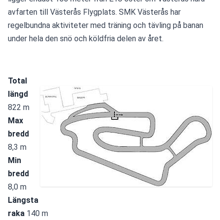
avfarten till Västerås Flygplats. SMK Västerås har 
regelbundna aktiviteter med träning och tävling på banan 
under hela den snö och köldfria delen av året.
Total 
längd
822 m 
Max 
bredd 
8,3 m
Min 
bredd
8,0 m
Längsta 
raka
 140 m