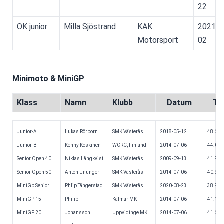
22
OK junior
Milla Sjöstrand
KAK 
2021-1
Motorsport
02
Minimoto & MiniGP
Klass
Namn
Klubb
Datum
Ti
Junior-A
Lukas Rörborn
SMK Västerås
2018-05-12
48.202
Junior-B
Kenny Koskinen
WCRC, Finland
2014-07-06
44.046
Senior Open 40
Niklas Långkvist
SMK Västerås
2009-09-13
41.951
Senior Open 50
Anton Ununger
SMK Västerås
2014-07-06
40.950
MiniGp Senior
Phlip Tängerstad
SMK Västerås
2020-08-23
38.923
MiniGP 15
Philip 
Kalmar MK
2014-07-06
41.180
MiniGP 20
Johansson
Uppvidinge MK
2014-07-06
41.234