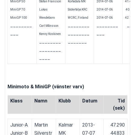
MiniGP 50
Stefan Fransson
Kortedala MK
2014-07-06
41.450
MiniGP 70
Lukas 
Södertälje KRC
2014-07-06
 40.55
MiniGP 100
Wendeborn
WCRC, Finland
2014-07-06
42.128
________
________
________
___
Carl Månsson  
___
________
___
Kenny Koskinen 
________
_______
________
____
Minimoto & MiniGP (vänster varv)
Klass
Namn
Klubb
Datum
Tid
(sek)
Junior-A
Martin 
Kalmar 
2013-
47.290
Junior-B
Silverstr
MK
07-07
44.833