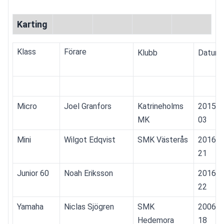
Karting
Klass
Förare
Klubb
Datum
Micro
Joel Granfors
Katrineholms 
2015-1
MK
03
Mini
Wilgot Edqvist
SMK Västerås
2016-0
21
Junior 60
Noah Eriksson
2016-0
22
Yamaha
Niclas Sjögren
SMK 
2006-0
Hedemora
18