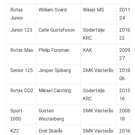
Rotax 
William Svärd
Wäxjö MS
2011-0
Junior
24
Junior 125
Calle Gustafsson
Södertälje 
2016-0
KRC
22
Rotax Max
Philip Forsman
KAK
2009-0
27
Senior 125
Jesper Sjöberg
SMK Västerås
2018-0
06 
Rotax DD2
Mikael Carsting
Södertälje 
2015-0
KRC
16
Sport 
Gusten 
SMK Västerås
2006-0
2000
Westerberg
18
KZ2
Emil Skärås
SMK Västerås
2016-0