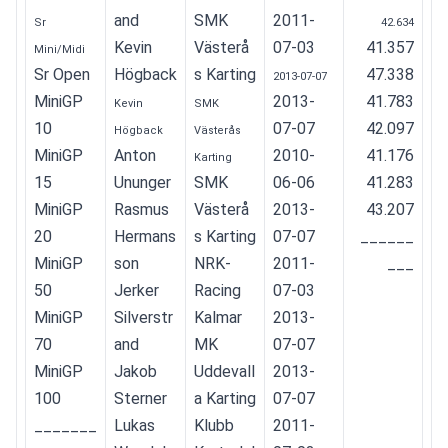
and
SMK 
2011-
Sr 
42.634
Kevin 
Västerå
07-03
41.357
Mini/Midi
Sr Open
Högback
s Karting
47.338
2013-07-07
MiniGP 
2013-
41.783
Kevin 
SMK 
10
07-07
42.097
Högback
Västerås 
MiniGP 
Anton 
2010-
41.176
Karting
15
Ununger
SMK 
06-06
41.283
MiniGP 
Rasmus 
Västerå
2013-
43.207
20
Hermans
s Karting
07-07
______
MiniGP 
son
NRK-
2011-
___
50
Jerker 
Racing
07-03
MiniGP 
Silverstr
Kalmar 
2013-
70
and
MK
07-07
MiniGP 
Jakob 
Uddevall
2013-
100
Sterner
a Karting 
07-07
_______
Lukas 
Klubb
2011-