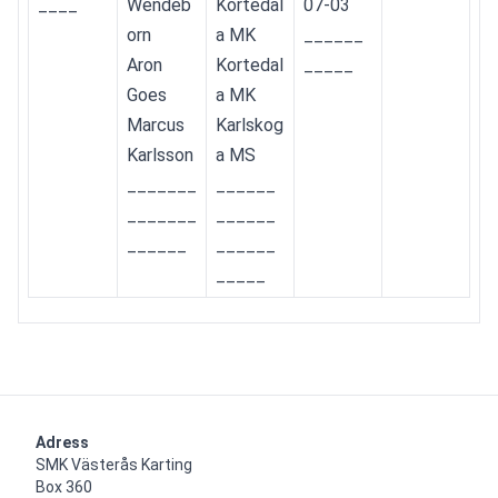
____
Wendeb
Kortedal
07-03
orn
a MK
______
Aron 
Kortedal
_____
Goes
a MK
Marcus 
Karlskog
Karlsson
a MS
_______
______
_______
______
______
______
_____
Adress
SMK Västerås Karting

Box 360
