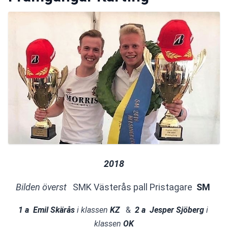
2018
Bilden överst   
SMK Västerås pall Pristagare 
 SM 
1 a  Emil Skärås 
i klassen
 KZ   
&  
2
 a  Jesper Sjöberg 
i 
klassen
 OK