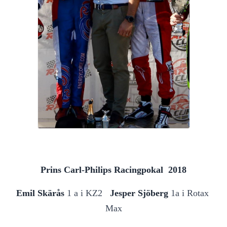
Prins Carl-Philips Racingpokal  2018
Emil Skärås 
1 a i KZ2
   Jesper Sjöberg 
1a i Rotax 
Max